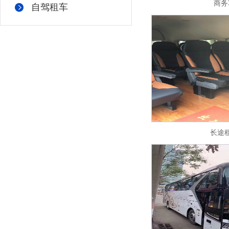
商务
自驾租车
长途