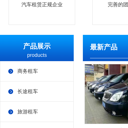
汽车租赁正规企业
完善的
产品展示
最新产品
products
商务租车
长途租车
旅游租车