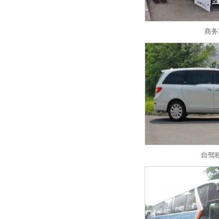
商务
自驾