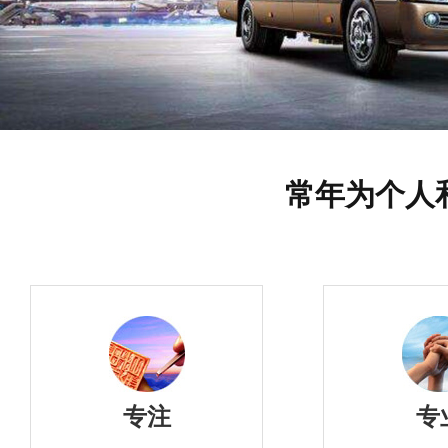
常年为个人
专注
专