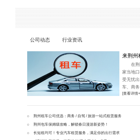
公司动态
行业资讯
来荆州
在荆州
家当地口
受无忧出
车、商务
[查看详情+
荆州租车公司优选：商务 / 自驾 / 旅游一站式租赁服务
荆州包车保姆级攻略，解锁春日漫游新姿势！
长短租均可！专业汽车租赁服务，满足你的出行需求